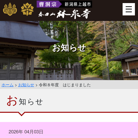
メ
ニ
ュ
ー
を
開
お知らせ
く
ホーム
>
お知らせ
>
令和８年度 はじまりました
お
知らせ
2026年 04月03日