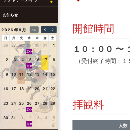
お知らせ
開館時間
2026年8月
今日
日
月
火
水
木
金
土
26
27
28
29
30
31
1
１０：００ 〜
定休日
（受付終了時間：１
2
3
4
5
6
7
8
定休日
9
10
11
12
13
14
15
山
の
日
16
17
18
19
20
21
22
拝観料
23
24
25
26
27
28
29
定休日
30
31
1
2
3
4
5
定休日
人数