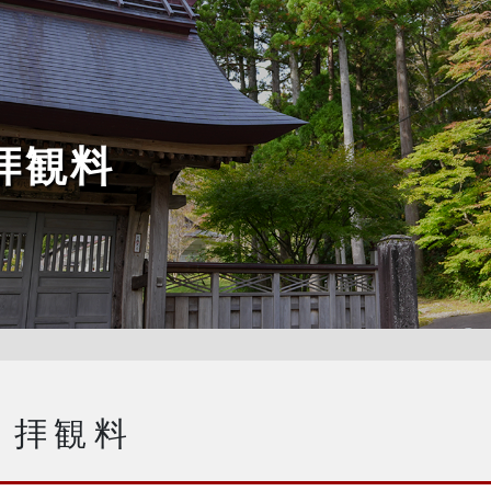
拝観料
・拝観料