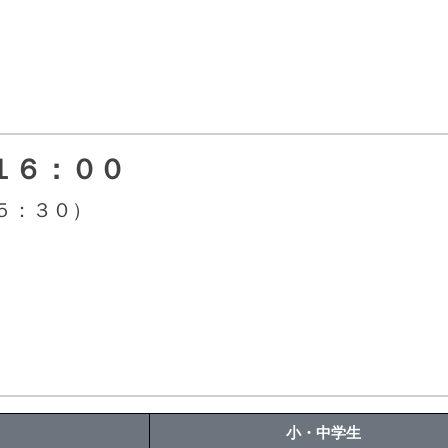
 １６：００
５：３０）
小・中学生