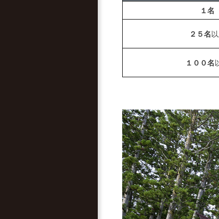
１名
２５名
以
１００名