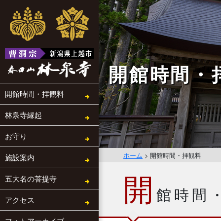
開館時間・
開館時間・拝観料
林泉寺縁起
お守り
ホーム
>
開館時間・拝観料
施設案内
開
五大名の菩提寺
館時間
アクセス
フォトアーカイブ