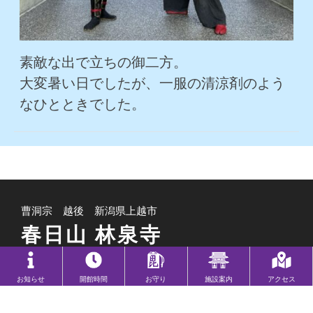
素敵な出で立ちの御二方。
大変暑い日でしたが、一服の清涼剤のよう
なひとときでした。
曹洞宗 越後 新潟県上越市
春日山 林泉寺
〒943-0801 新潟県上越市中門前1-1-1
お知らせ
開館時間
お守り
施設案内
アクセス
TEL:025-524-5846 FAX:025-525-5006
拝観時間／10:00～16:00（15:30 受付終了）