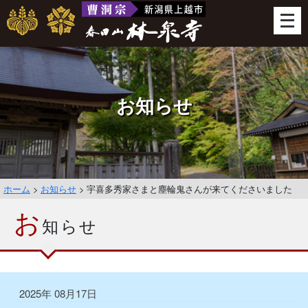
メ
ニ
ュ
ー
を
開
お知らせ
く
ホーム
>
お知らせ
>
宇喜多秀家さまと塵輪鬼さんが来てくださいました
お
知らせ
2025年 08月17日